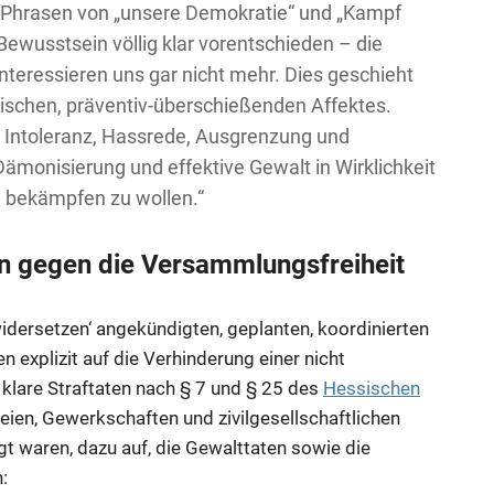
n Phrasen von „unsere Demokratie“ und „Kampf
Bewusstsein völlig klar vorentschieden – die
nteressieren uns gar nicht mehr. Dies geschieht
rischen, präventiv-überschießenden Affektes.
he Intoleranz, Hassrede, Ausgrenzung und
ämonisierung und effektive Gewalt in Wirklichkeit
e bekämpfen zu wollen.“
n gegen die Versammlungsfreiheit
‚widersetzen‘ angekündigten, geplanten, koordinierten
explizit auf die Verhinderung einer nicht
lare Straftaten nach § 7 und § 25 des
Hessischen
arteien, Gewerkschaften und zivilgesellschaftlichen
igt waren, dazu auf, die Gewalttaten sowie die
: