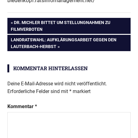
biedenkopf.ratsinfomanagement.net/
Beitragsnavigation
VORHERIGER
DR. MICHLER BITTET UM STELLUNGNAHMEN ZU
BEITRAG:
FILMVERBOTEN
NÄCHSTER
LANDRATSWAHL: AUFKLÄRUNGSARBEIT GEGEN DEN
BEITRAG:
LAUTERBACH-HERBST
KOMMENTAR HINTERLASSEN
Deine E-Mail-Adresse wird nicht veröffentlicht.
Erforderliche Felder sind mit
*
markiert
Kommentar
*